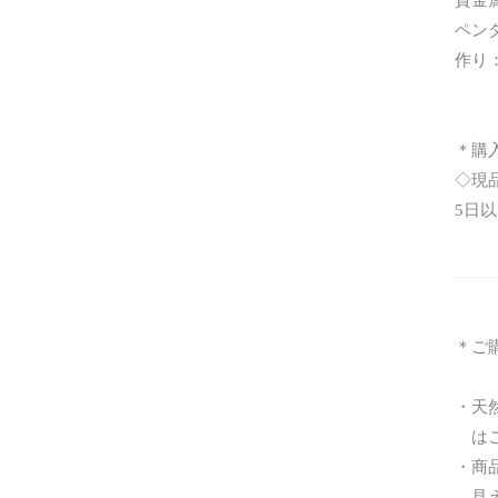
ペンダ
作り
チェ
＊購
◇現
5日
＊ご
・天
はご
・商
見え