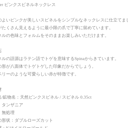
mer ピンクスピネルネックレス
のよいピンクが美しいスピネルをシンプルなネックレスに仕立てま
がたくさん見えるように最小限の爪で丁寧に留めています。
ネルの色味とフォルムをそのままお楽しみいただけます。
石
ネルの語源はラテン語でトゲを意味するSpinaからきています。
の形が八面体でトゲトゲした印象だからでしょう。
ベリーのような可愛らしい赤が特徴です。
材
/鉱物名：天然ピンクスピネル / スピネル 0.35ct
：タンザニア
：無処理
の形状：ダブルローズカット
属：K18イエローゴールド