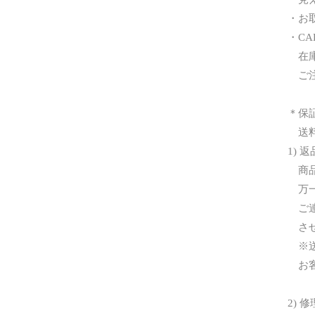
・お
・C
在庫
ご注
＊保
送料
1) 
商品
万一
ご連
させ
※送
お客
2) 