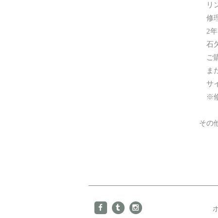
リン
修理
2年
石欠
ご購
また
サイ
※修
その