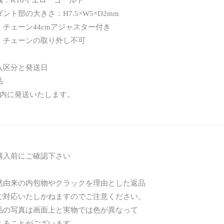
ント部の大きさ：H7.5×W5×D2mm
：チェーン44cmアジャスター付き
ーンの取り外し不可
入区分と発送日
品
以内に発送いたします。
購入前にご確認下さい
然由来の内包物やクラックを理由とした返品
対応いたしかねますのでご注意ください。
品の写真は画面上と実物では色が異なって
ることがございます。