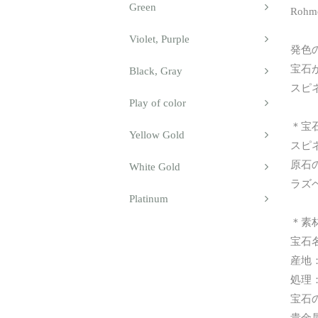
Green
Roh
Violet, Purple
発色
宝石
Black, Gray
スピ
Play of color
＊宝
Yellow Gold
スピ
原石
White Gold
ラズ
Platinum
＊素
宝石名
産地
処理
宝石
貴金