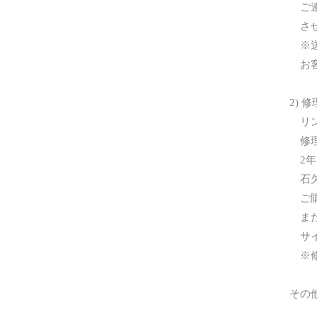
ご連
させ
※送
お客
2) 
リン
修理
2年
石欠
ご購
また
サイ
※修
その