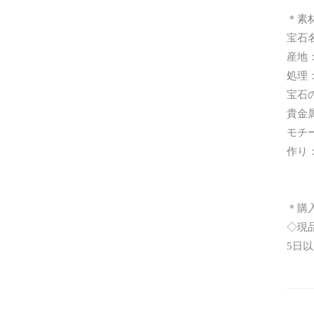
＊素
宝石名
産地
処理
宝石
貴金
モチー
作り
シリ
＊購
◇現
5日