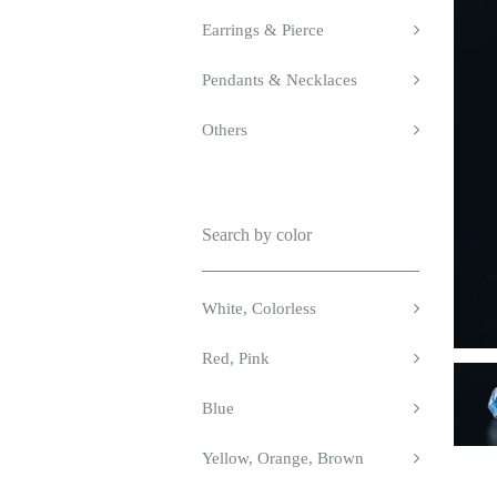
Earrings & Pierce
Pendants & Necklaces
Others
Search by color
White, Colorless
Red, Pink
Blue
Yellow, Orange, Brown