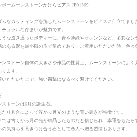
ボームーンストーンかけらピアス JE01369
ダムなカッティングを施したムーンストーンをピアスに仕立てまし
ナチュラルな佇まいが魅力です。
ような透き通ったボディーに、青や薄緑やオレンジなど、多彩なシ
感のある形を最小限の爪で留めており、ご着用いただいた時、色々
ーンストーン自体の大きさや作品の性質上、ムーンストーンによく
あります。
解いただいた上で、強い衝撃はなるべく避けてください。
石
ンストーンは6月の誕生石。
あたり具合によって浮かぶ月光のような青い輝きが特徴です。
ドでは古くから月の光が結晶したものだと信じられ、幸運をもたら
いの気持ちを惹きつけ合う石として恋人へ贈る習慣もあります。