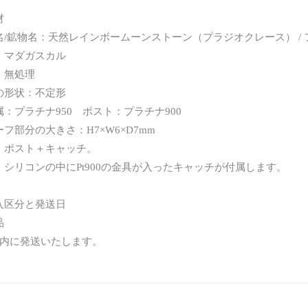
材
/鉱物名：天然レインボームーンストーン（プラジオクレース） / フェル
：マダガスカル
：無処理
の形状：不定形
属：プラチナ950 ポスト：プラチナ900
フ部分の大きさ：H7×W6×D7mm
：ポスト＋キャッチ。
コンの中にPt900の金具が入ったキャッチが付属します。
入区分と発送日
品
以内に発送いたします。