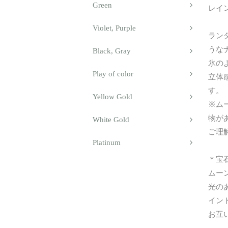
Green
レイン
Violet, Purple
ラン
うな
Black, Gray
氷の
Play of color
立体
す。
Yellow Gold
※ム
物が
White Gold
ご理
Platinum
＊宝
ムー
光の
イン
お互