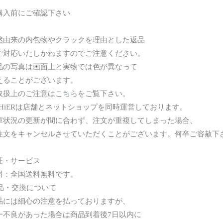
購入前にご確認下さい
然由来の内包物やクラックを理由とした返品
対応いたしかねますのでご注意ください。
品の写真は画面上と実物では色が異なって
ることがございます。
取扱上のご注意は
こちら
をご覧下さい。
AHiERは店舗とネットショップを同時運営しております。
状況の更新が間に合わず、注文が重複してしまった場合、
文をキャンセルさせていただくことがございます。何卒ご容赦下
証・サービス
：全国送料無料です。
返品・交換について
には細心の注意を払っておりますが、
不良があった場合は商品到着後7日以内に