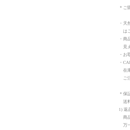
＊ご
・天
はご
・商
見え
・お
・C
在庫
ご注
＊保
送料
1) 
商品
万一