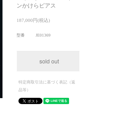
ンかけらピアス
187,000円(税込)
型番
JE01369
sold out
特定商取引法に基づく表記（返
品等）