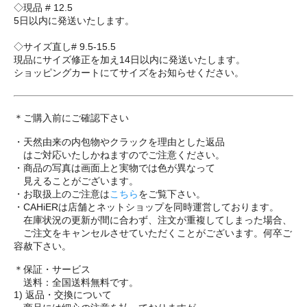
◇現品 # 12.5
5日以内に発送いたします。
◇サイズ直し# 9.5-15.5
現品にサイズ修正を加え14日以内に発送いたします。
ショッピングカートにてサイズをお知らせください。
＊ご購入前にご確認下さい
・天然由来の内包物やクラックを理由とした返品
はご対応いたしかねますのでご注意ください。
・商品の写真は画面上と実物では色が異なって
見えることがございます。
・お取扱上のご注意は
こちら
をご覧下さい。
・CAHiERは店舗とネットショップを同時運営しております。
在庫状況の更新が間に合わず、注文が重複してしまった場合、
ご注文をキャンセルさせていただくことがございます。何卒ご
容赦下さい。
＊保証・サービス
送料：全国送料無料です。
1) 返品・交換について