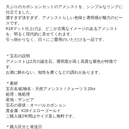
大ぶりのカボションカットのアメシストを、シンプルなリングに
仕立てました。
濃すぎず淡すぎず、アメシストらしい色味と透明感が魅力のピー
スです。
K18マット仕上げは、どこか古風なイメージのあるアメシスト
を、明るく現代的に見せてくれます。
引っ掛かりなく、日々にご愛用のいただける一品です。
＊宝石の説明
アメシストは2月の誕生石。透明度が高く高貴な紫色が特徴で
す。
お酒に酔わない、知性を磨くなどの謂れがあります。
＊素材
宝石名/鉱物名：天然アメシスト / クォーツ 3.20ct
処理：無処理
産地：ザンビア
宝石の形状：オーバルカボション
貴金属 : K18イエローゴールド
ご購入後2年間はサイズ直し無料です。
＊購入区分と発送日