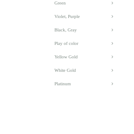
Green
Violet, Purple
Black, Gray
Play of color
Yellow Gold
White Gold
Platinum