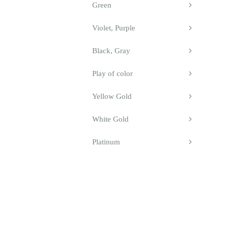
Green
Violet, Purple
Black, Gray
Play of color
Yellow Gold
White Gold
Platinum